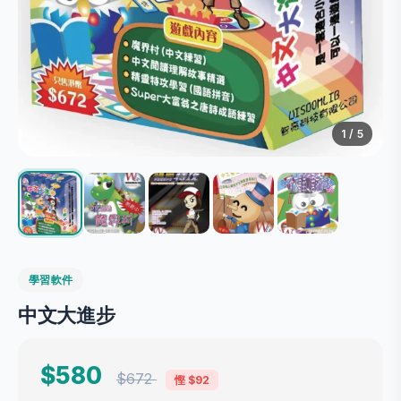
1
/ 5
學習軟件
中文大進步
$580
$672
慳 $92