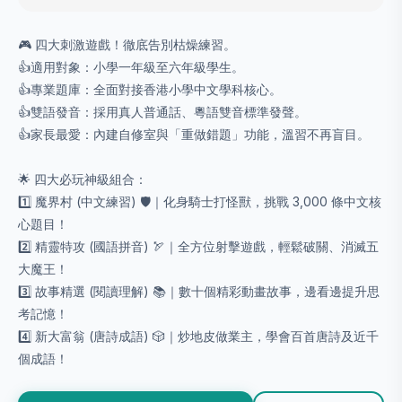
🎮 四大刺激遊戲！徹底告別枯燥練習。
👍適用對象：小學一年級至六年級學生。
👍專業題庫：全面對接香港小學中文學科核心。
👍雙語發音：採用真人普通話、粵語雙音標準發聲。
👍家長最愛：內建自修室與「重做錯題」功能，溫習不再盲目。
🌟 四大必玩神級組合：
1️⃣ 魔界村 (中文練習) 🛡️｜化身騎士打怪獸，挑戰 3,000 條中文核
心題目！
2️⃣ 精靈特攻 (國語拼音) 🏹｜全方位射擊遊戲，輕鬆破關、消滅五
大魔王！
3️⃣ 故事精選 (閱讀理解) 📚｜數十個精彩動畫故事，邊看邊提升思
考記憶！
4️⃣ 新大富翁 (唐詩成語) 🎲｜炒地皮做業主，學會百首唐詩及近千
個成語！