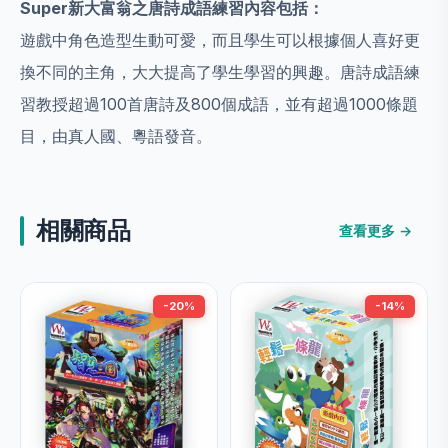
Super
新大富翁之唐詩成語練習內容包括：
遊戲中角色造型生動可愛，而且學生可以根據個人喜好更
換不同的主角，大大提高了學生學習的興趣。唐詩成語練
習教授超過
100
首唐詩及
800
個成語，並有超過
1000
條題
目，由真人國、粵語發音。
相關商品
查看更多 →
-20%
-14%