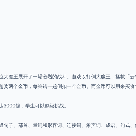
位大魔王展开了一場激烈的战斗。遊戏以打倒大魔王，拯救「云
题奖两个金币，每答错一题倒扣一个金币。而金币可以用来买食
3000條，学生可以越级挑战。
组句子、部首、量词和形容词、连接词、象声词、成语、句式、