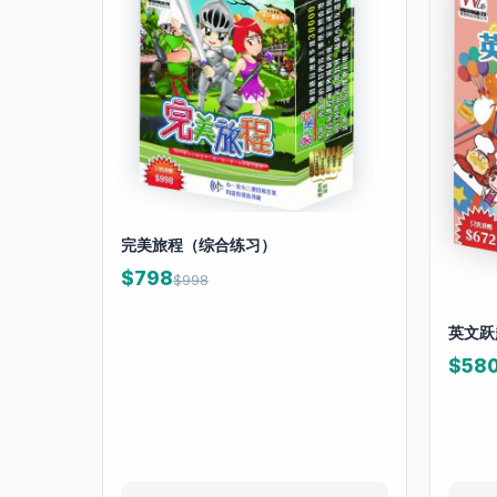
完美旅程（综合练习）
$798
$998
英文跃
$58