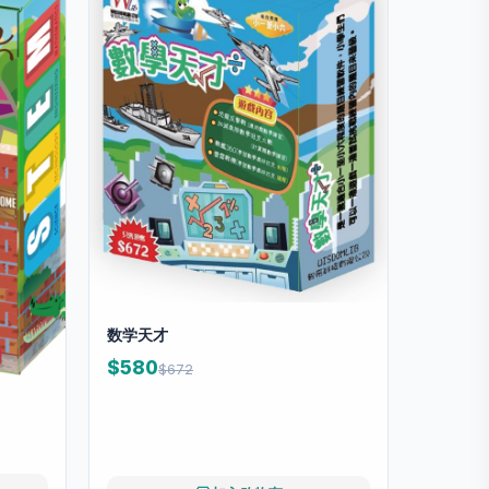
数学天才
$580
$672