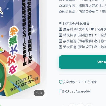
👍双语发音：採用真人普通话
👍家长最爱：内建自修室与「
🌟 四大必玩神级组合：
1️⃣ 魔界村 (中文练习) 🛡️｜
2️⃣ 精灵特攻 (国语拼音) 
3️⃣ 故事精选 (阅读理解) 
4️⃣ 新大富翁 (唐诗成语) 
Wha
安全付款 · SSL 加密保障
SKU：software004
1
/ 5