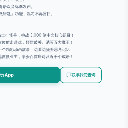
、粵语双音标準发声。
重做错题」功能，温习不再盲目。
化身骑士打怪兽，挑战 3,000 條中文核心题目！
｜全方位射击遊戏，輕鬆破关、消灭五大魔王！
📚｜数十个精彩动画故事，边看边提升思考记忆！
｜炒地皮做业主，学会百首唐诗及近千个成语！
tsApp
联系我们查询