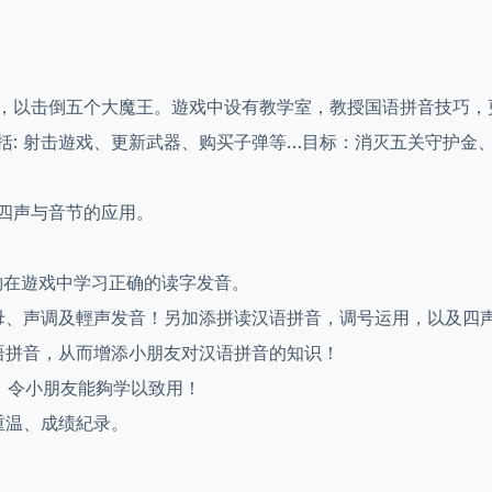
，以击倒五个大魔王。遊戏中设有教学室，教授国语拼音技巧，更
括: 射击遊戏、更新武器、购买子弹等…目标：消灭五关守护金
四声与音节的应用。
夠在遊戏中学习正确的读字发音。
母、声调及輕声发音！另加添拼读汉语拼音，调号运用，以及四
语拼音，从而增添小朋友对汉语拼音的知识！
，令小朋友能夠学以致用！
重温、成绩紀录。