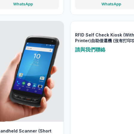
WhatsApp
WhatsApp
RFID Self Check Kiosk (Wit
Printer)自助借還機 (沒有打印
請與我們聯絡
Handheld Scanner (Short