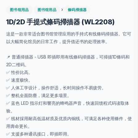
›
图书馆用品
图书馆用品
條码掃描器
1D/2D 手提式條码掃描器 (WL2208)
这是一款非常适合图书馆管理应用的手持式有线條码掃描器。它可
以大幅简化馆员的日常工作，提升借还书的处理效率。
📌 普通掃描器 - USB 即插即用有线條码掃描器，可掃描1D條码和
2D二维码。
✅ 性价比高。
✅ 速度极快。
✅ 人体工学设计，操作舒适，长时间操作不易疲劳。
✅ 整机全面防塵，满足更多場景。
✅ 蓝色 LED 指示灯和響亮的蜂鸣器声音，快速回馈程式码读取体
验。
✅ 线材採用耐高低温材质及优质内铜线，可满足各种使用條件，使
用壽命更长。
✅ 支援多种通讯接口，即插即用。