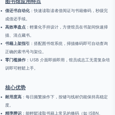
图书馆应用特点
借还书自动化
：快速读取读者借阅证与书籍條码，秒级完
成借还手续。
高效率盘点
：輕量化手持设计，方便馆员在书架间快速掃
描、清点藏书。
书籍上架指引
：搭配图书馆系统，掃描條码即可自动查询
正确的索书号与架位。
零门檻操作
：USB 介面即插即用，馆员或志工无需复杂培
训即可輕鬆上手。
核心优势
耐用度高
：每日频繁操作下，按键与线材仍能保持高稳定
度。
精準辨识
：能輕鬆读取书籍上常见的條码（如 ISBN、