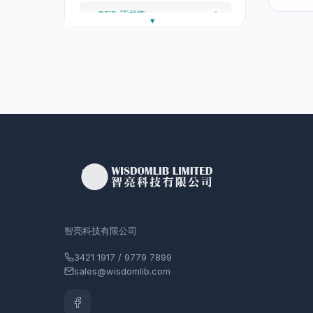
RFID 还书箱
1
RFID 智能图书柜
1
RFID 图书馆大门天花式保安
1
闸
图书馆用品
7
條码掃描器
3
木制还书箱
1
优质静音图书手推车
1
3V公共图书除菌消毒机
1
智亮科技有限公司
图书馆傢俬
1
3421 1917 / 9779 7899
学习软件
14
sales@wisdomlib.com