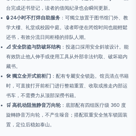
台完成还书登记，读者的借阅紀录也会瞬间更新。
🔒 24小时不打烊自助服务
：可獨立放置于图书馆门外、教
学大樓、礼堂或校园中庭。读者即使在闭馆时间也能輕鬆
还书，有效分流日间柜檯的排队人潮。
📐 安全防盗与防破坏结构
：投递口採用安全斜坡设计。能
有效防止他人伸手或使用工具从外部非法钓取、破坏箱内
藏书。
🛠️ 獨立全开式前柜门
：配有专屬安全锁匙。馆员清点书籍
时，可直接打开前柜门进行整箱重置、收取或推走内部运
书车，不需费力从顶部深撈书籍。
🛒 高机动阻煞静音万向轮
：底部配有四组医疗级 360 度
旋轉静音万向轮，不产生噪音；搭配双重安全煞车锁固装
置，定位后稳如泰山。