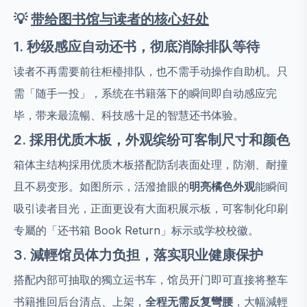
💡
带给图书馆与读者的核心好处
1. 秒级感应自动还书，彻底消除排队等待
读者不再需要前往柜檯排队，也不需手动操作自助机。只
需「随手一投」，系统在书籍落下的瞬间即自动感应完
毕，带来最流暢、科技感十足的智慧还书体验。
2. 採用优质木板，外观缤纷可客制尺寸和颜色
箱体主结构採用优质木板搭配防刮表面处理，防潮、耐撞
且不易变形。如图所示，活潑搶眼的
明亮橘色外观
能瞬间
吸引读者目光，正面更设有大面积展示板，可客制化印刷
专屬的「还书箱 Book Return」标示或学校校徽。
3. 減輕馆员体力负担，落实职业健康保护
搭配内部可抽取的獨立运书车，馆员开门即可直接将整车
书籍推回后台清点、上架，
全程无需反复彎腰
，大幅減輕