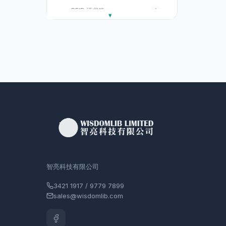
RFID 还书箱
1
RFID 智能图书柜
1
RFID 图书馆大门天花式保安
1
闸
图书馆用品
7
條码掃描器
3
木制还书箱
1
优质静音图书手推车
1
3V公共图书除菌消毒机
1
智亮科技有限公司
图书馆傢俬
1
3421 1917 / 9779 7899
学习软件
14
sales@wisdomlib.com