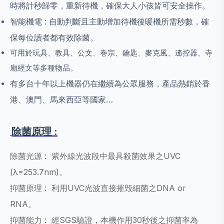
時將計秒歸零，重新待機，確保大人小孩皆可安全操作。
智能機電 : 自動判斷且主動增加待機後暖機所需秒數，確
保每位讀者都有效除菌。
可用於玩具、教具、公文、巻宗、鑰匙、麥克風、遙控器、寺
廟經文等多種物品。
有多台十年以上機器仍在繼續為公眾服務，產品熱銷於香
港、澳門、馬來西亞等國家…
除菌原理 :
除菌光源 : 紫外線光波段中最具殺菌效果之UVC
(λ=253.7nm)。
抑菌原理 : 利用UVC光波直接摧毁細菌之DNA or
RNA。
抑菌能力 : 經SGS驗證，本機作用30秒後之抑菌率為