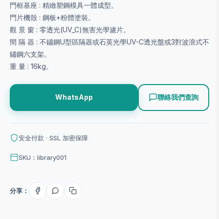
門框基座 : 精緻塑鋼模具一體成型。
門片機殼 : 鋼板+粉體塗裝。
觀 景 窗 : 零透光(UV_C)無害光學濾片。
間 隔 器 : 不鏽鋼U型區隔器或石英光學UV-C透光盤或3對波浪式不
鏽鋼六支架。
重 量 : 16kg。
聯絡我們查詢
WhatsApp
安全付款 · SSL 加密保障
SKU：library001
分享：