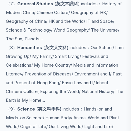
（7）
General Studies
(
英文常識科
) includes︰History of
Modern China/ Chinese Culture/ Geography of HK/
Geography of China/ HK and the World/ IT and Space/
Science & Technology/ World Geography/ The Universe/
The Sun, Planets...
（8）
Humanities
(
英文
人文科)
includes︰Our School/ I am
Growing Up/ My Family/ Smart Living/ Festivals and
Celebrations/ My Home Country/ Media and Information
Literacy/ Prevention of Diseases/ Environment and I/ Past
and Present of Hong Kong/ Basic Law and I/ Inherit
Chinese Culture, Exploring the World/ National History/ The
Earth is My Home...
（9）
Science
(
英文
科學科)
includes︰Hands-on and
Minds-on Science/ Human Body/ Animal World and Plant
World/ Origin of Life/ Our Living World/ Light and Life/