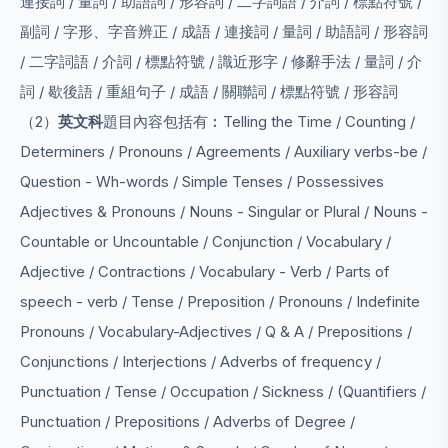
連接詞 / 量詞 / 助語詞 / 形容詞 / 二字詞語 / 介詞 / 標點符號 /
副詞 / 字形、字音辨正 / 成語 / 連接詞 / 量詞 / 助語詞 / 形容詞
/ 二字詞語 / 介詞 / 標點符號 / 識近形字 / 修辭手法 / 量詞 / 介
詞 / 歇後語 / 重組句子 / 成語 / 關聯詞 / 標點符號 / 形容詞
（2）
英文科
題目內容包括有︰Telling the Time / Counting /
Determiners / Pronouns / Agreements / Auxiliary verbs-be /
Question - Wh-words / Simple Tenses / Possessives
Adjectives & Pronouns / Nouns - Singular or Plural / Nouns -
Countable or Uncountable / Conjunction / Vocabulary /
Adjective / Contractions / Vocabulary - Verb / Parts of
speech - verb / Tense / Preposition / Pronouns / Indefinite
Pronouns / Vocabulary-Adjectives / Q & A / Prepositions /
Conjunctions / Interjections / Adverbs of frequency /
Punctuation / Tense / Occupation / Sickness / (Quantifiers /
Punctuation / Prepositions / Adverbs of Degree /