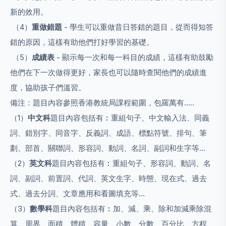
新的效用。
（4）
重做錯題
- 學生可以重做昔日答錯的題目，從而得知答
錯的原因，這樣有助他們打好學習的基礎。
（5）
成績表
- 顯示每一次和每一科目的成績，這樣有助鼓勵
他們在下一次做得更好，家長也可以隨時查閱他們的成績進
度，協助孩子們溫習。
備注：題目內容參照香港教統局課程範圍，包羅萬有.....
（1）
中文科
題目內容包括有︰重組句子、中文輸入法、同義
詞、錯別字、同音字、反義詞、成語、標點符號、排句、筆
劃、部首、關聯詞、形容詞、動詞、名詞、副詞和生字等…
（2）
英文科
題目內容包括有︰重組句子、形容詞、動詞、名
詞、副詞、前置詞、代詞、英文生字、時態、現在式、過去
式、過去分詞、文章應用和看圖填充等…
（3）
數學科
題目內容包括有︰加、減、乘、除和加減乘除混
算、周界、面積、體積、容量、小數、分數、百分比、方程