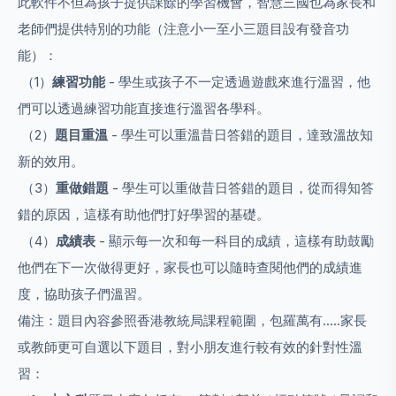
此軟件不但為孩子提供課餘的學習機會，智慧三國也為家長和
老師們提供特別的功能（注意小一至小三題目設有發音功
能）：
（1）
練習功能
- 學生或孩子不一定透過遊戲來進行溫習，他
們可以透過練習功能直接進行溫習各學科。
（2）
題目重溫
- 學生可以重溫昔日答錯的題目，達致溫故知
新的效用。
（3）
重做錯題
- 學生可以重做昔日答錯的題目，從而得知答
錯的原因，這樣有助他們打好學習的基礎。
（4）
成績表
- 顯示每一次和每一科目的成績，這樣有助鼓勵
他們在下一次做得更好，家長也可以隨時查閱他們的成績進
度，協助孩子們溫習。
備注：題目內容參照香港教統局課程範圍，包羅萬有.....家長
或教師更可自選以下題目，對小朋友進行較有效的針對性溫
習：