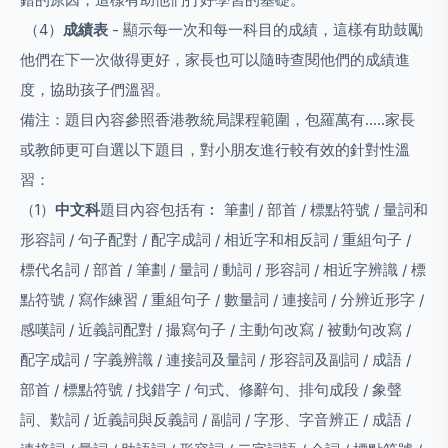
（4）
成績表
- 顯示每一次和每一科目的成績，這樣有助鼓勵
他們在下一次做得更好，家長也可以隨時查閱他們的成績進
度，協助孩子們溫習。
備注：題目內容參照香港教統局課程範圍，包羅萬有.....家長
或教師更可自選以下題目，對小朋友進行較有效的針對性溫
習：
（1）
中文科
題目內容包括有︰ 筆劃 / 部首 / 標點符號 / 量詞和
形容詞 / 句子配對 / 配字成詞 / 相近字和相反詞 / 重組句子 /
標代名詞 / 部首 / 筆劃 / 量詞 / 動詞 / 形容詞 / 相近字辨識 / 標
點符號 / 寫作練習 / 重組句子 / 數量詞 / 連接詞 / 分辨近形字 /
感嘆詞 / 近義詞配對 / 撮寫句子 / 主動句改寫 / 被動句改寫 /
配字成詞 / 字義辨識 / 連接詞及量詞 / 形容詞及副詞 / 成語 /
部首 / 標點符號 / 找錯字 / 句式、修辭句、排句成段 / 象聲
詞、歎詞 / 近義詞與反義詞 / 副詞 / 字形、字音辨正 / 成語 /