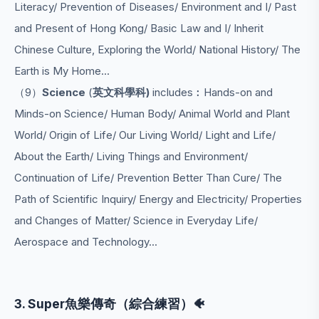
Literacy/ Prevention of Diseases/ Environment and I/ Past
and Present of Hong Kong/ Basic Law and I/ Inherit
Chinese Culture, Exploring the World/ National History/ The
Earth is My Home...
（9）
Science
(
英文
科學科)
includes︰Hands-on and
Minds-on Science/ Human Body/ Animal World and Plant
World/ Origin of Life/ Our Living World/ Light and Life/
About the Earth/ Living Things and Environment/
Continuation of Life/ Prevention Better Than Cure/ The
Path of Scientific Inquiry/ Energy and Electricity/ Properties
and Changes of Matter/ Science in Everyday Life/
Aerospace and Technology...
3. Super魚樂傳奇（綜合練習）🐠