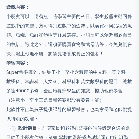
遊戲內容：
小朋友可以一邊養魚一邊學習主要的科目。學生必需主動回答
遊戲中的問題，方可得到遊戲中的金幣，以購買不同品種的魚
類、魚糧、魚缸和飾物等任君選擇。小朋友可以創造屬於自己
的魚缸。除此之外，還須要購買食物和武器咭等，令魚兒們在
決鬥場上戰無不勝，將魚兒培養成真正的強者！
學習內容：
Super魚樂傳奇，結集了小一至小六程度的中文科、英文科、
數學科、常識科、人文科、科學科和英文數學科的題目，總數
多達40000多條，全面地提升學生的知識，協助他們學習。
（注意小一至小三題目和答案都設有發音功能）
此軟件不但為孩子提供課餘的學習機會，也為家長和老師們提
供特別的功能：
（1）
設計題目
- 方便家長和老師在需要的時候設定合適的題
目給予小朋友作答（例如:學校的測驗或考試期間）自行訂製