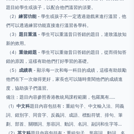
題目給學生或孩子，以配合他們溫習的須要。
（2）
練習功能
- 學生或孩子不一定透過遊戲來進行溫習，他
們可以透過練習功能直接進行溫習各學科。
（3）
題目重溫
- 學生可以重溫昔日答錯的題目，達致溫故知
新的效用。
（4）
重做錯題
- 學生可以重做昔日答錯的題目，從而得知答
錯的原因，這樣有助他們打好學習的基礎。
（5）
成績表
- 顯示每一次和每一科目的成績，這樣有助鼓勵
他們在下一次做得更好，家長也可以隨時查閱他們的成績進
度，協助孩子們溫習。
備注：題目內容參照香港教統局課程範圍，包羅萬有.....
（1）
中文科
題目內容包括有︰重組句子、中文輸入法、同義
詞、錯別字、同音字、反義詞、成語、標點符號、排句、筆
劃、部首、關聯詞、形容詞、動詞、名詞、副詞和生字等…
（2）
英文科
題目內容包括有︰重組句子、形容詞、動詞、名