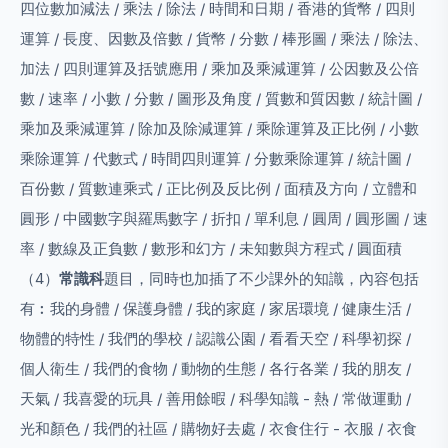
四位數加減法 / 乘法 / 除法 / 時間和日期 / 香港的貨幣 / 四則
運算 / 長度、因數及倍數 / 貨幣 / 分數 / 棒形圖 / 乘法 / 除法、
加法 / 四則運算及括號應用 / 乘加及乘減運算 / 公因數及公倍
數 / 速率 / 小數 / 分數 / 圖形及角度 / 質數和質因數 / 統計圖 /
乘加及乘減運算 / 除加及除減運算 / 乘除運算及正比例 / 小數
乘除運算 / 代數式 / 時間四則運算 / 分數乘除運算 / 統計圖 /
百份數 / 質數連乘式 / 正比例及反比例 / 面積及方向 / 立體和
圓形 / 中國數字與羅馬數字 / 折扣 / 單利息 / 圓周 / 圓形圖 / 速
率 / 數線及正負數 / 數形和幻方 / 未知數與方程式 / 圓面積
（4）
常識科
題目，同時也加插了不少課外的知識，內容包括
有︰我的身體 / 保護身體 / 我的家庭 / 家居環境 / 健康生活 /
物體的特性 / 我們的學校 / 認識公園 / 看看天空 / 科學初探 /
個人衛生 / 我們的食物 / 動物的生態 / 各行各業 / 我的朋友 /
天氣 / 我喜愛的玩具 / 善用餘暇 / 科學知識 - 熱 / 常做運動 /
光和顏色 / 我們的社區 / 購物好去處 / 衣食住行 - 衣服 / 衣食