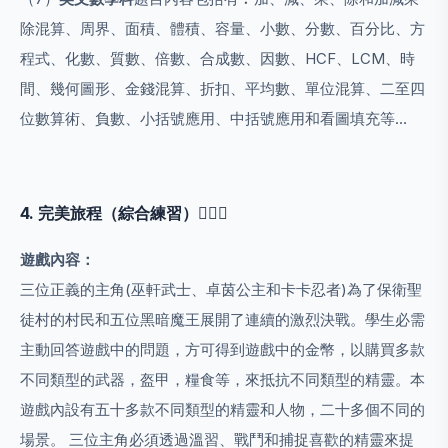
除混算、周界、面積、體積、容量、小數、分數、百分比、方
程式、化數、質數、倍數、合成數、因數、HCF、LCM、時
間、幾何圖形、金錢混算、折扣、平均數、單位混算、二至四
位數算術、負數、小括號應用、中括號應用和看圖填充等…
4. 完美旅程（綜合練習）🏃🏻‍♂️
遊戲內容：
三位正義的主角(巫軒武士、卓茵公主和卡卡忍者)為了保衛聖
徒村的村民和五位黑暗魔王展開了連續的激烈決戰。學生必需
主動回答遊戲中的問題，方可得到遊戲中的金幣，以購買多款
不同類型的武器，盔甲，糧食等，來抵抗不同類型的精靈。本
遊戲內設有五十多款不同類型的精靈和人物，二十多個不同的
場景。 三位主角必須透過溫習、戰鬥和捕捉喜歡的精靈來提