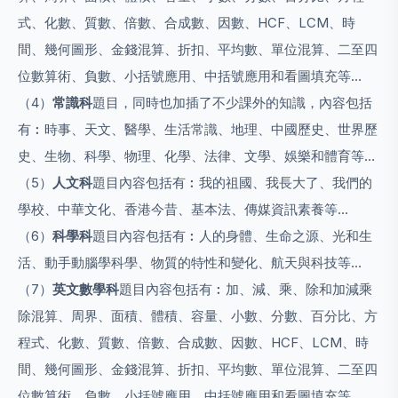
式、化數、質數、倍數、合成數、因數、HCF、LCM、時
間、幾何圖形、金錢混算、折扣、平均數、單位混算、二至四
位數算術、負數、小括號應用、中括號應用和看圖填充等…
（4）
常識科
題目，同時也加插了不少課外的知識，內容包括
有︰時事、天文、醫學、生活常識、地理、中國歷史、世界歷
史、生物、科學、物理、化學、法律、文學、娛樂和體育等…
（5）
人文科
題目內容包括有︰我的祖國、我長大了、我們的
學校、中華文化、香港今昔、基本法、傳媒資訊素養等…
（6）
科學科
題目內容包括有︰人的身體、生命之源、光和生
活、動手動腦學科學、物質的特性和變化、航天與科技等…
（7）
英文數學科
題目內容包括有︰加、減、乘、除和加減乘
除混算、周界、面積、體積、容量、小數、分數、百分比、方
程式、化數、質數、倍數、合成數、因數、HCF、LCM、時
間、幾何圖形、金錢混算、折扣、平均數、單位混算、二至四
位數算術、負數、小括號應用、中括號應用和看圖填充等…