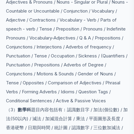
Adjectives & Pronouns / Nouns - Singular or Plural / Nouns -
Countable or Uncountable / Conjunction / Vocabulary /
Adjective / Contractions / Vocabulary - Verb / Parts of
speech - verb / Tense / Preposition / Pronouns / Indefinite
Pronouns / Vocabulary-Adjectives / Q & A / Prepositions /
Conjunctions / Interjections / Adverbs of frequency /
Punctuation / Tense / Occupation / Sickness / (Quantifiers /
Punctuation / Prepositions / Adverbs of Degree /
Conjunctions / Motions & Sounds / Gender of Nouns /
Tense / Opposites / Comparison of Adjectives / Phrasal
Verbs / Forming Adverbs / Idioms / Question Tags /
Conditional Sentences / Active & Passive Voices
（3）
數學科
題目內容包括有︰認識數目字 / 加法(個位數) / 加
法(50以內) / 減法 / 加減混合計算 / 乘法 / 平面圖形及長度 /
香港硬幣 / 日期與時間 / 統計圖 / 認識數字 / 三位數加減法 /