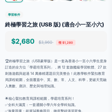
學習軟件
終極學習之旅 (USB 版) (適合小一至小六)
$2,680
$3,960
慳 $1,280
🏆終極學習之旅（USB豪華版）是一套為香港小一至小六學生度身
訂造的全方位「學霸培育系列」，將 12 套旗艦級學習軟體、27 款
刺激遊戲與超過 14 萬條精選題目完美整合！此教學軟件緊扣教育
局課程範圍，全面覆蓋中、英、數、常、人文、科學，更破天荒融
入奧數、唐詩、歷史與地理知識。
🌟核心緊扣教育局課程範圍，學霸培育系列！
✅全科大滿貫：一套通關小學六年全學科知識。
✅海量題庫：超過14萬條題目，徹底擊碎溫習死角。