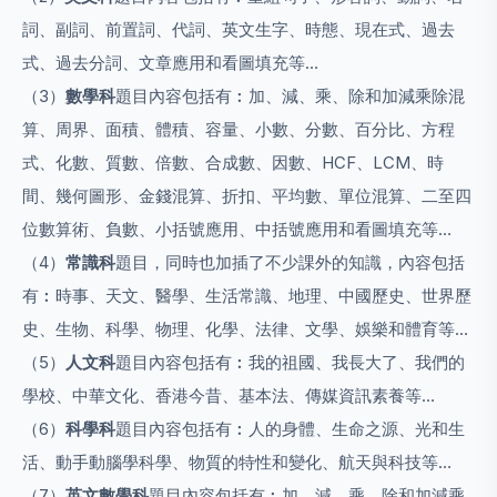
詞、副詞、前置詞、代詞、英文生字、時態、現在式、過去
式、過去分詞、文章應用和看圖填充等…
（3）
數學科
題目內容包括有︰加、減、乘、除和加減乘除混
算、周界、面積、體積、容量、小數、分數、百分比、方程
式、化數、質數、倍數、合成數、因數、HCF、LCM、時
間、幾何圖形、金錢混算、折扣、平均數、單位混算、二至四
位數算術、負數、小括號應用、中括號應用和看圖填充等…
（4）
常識科
題目，同時也加插了不少課外的知識，內容包括
有︰時事、天文、醫學、生活常識、地理、中國歷史、世界歷
史、生物、科學、物理、化學、法律、文學、娛樂和體育等…
（5）
人文科
題目內容包括有︰我的祖國、我長大了、我們的
學校、中華文化、香港今昔、基本法、傳媒資訊素養等…
（6）
科學科
題目內容包括有︰人的身體、生命之源、光和生
活、動手動腦學科學、物質的特性和變化、航天與科技等…
（7）
英文數學科
題目內容包括有︰加、減、乘、除和加減乘