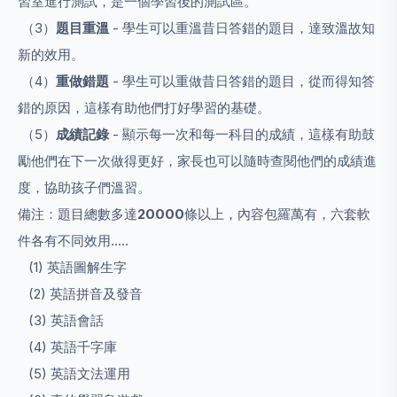
習室進行測試，是一個學習後的測試區。
（3）
題目重溫
- 學生可以重溫昔日答錯的題目，達致溫故知
新的效用。
（4）
重做錯題
- 學生可以重做昔日答錯的題目，從而得知答
錯的原因，這樣有助他們打好學習的基礎。
（5）
成績記錄
- 顯示每一次和每一科目的成績，這樣有助鼓
勵他們在下一次做得更好，家長也可以隨時查閱他們的成績進
度，協助孩子們溫習。
備注：題目總數多達
20000
條以上，內容包羅萬有，六套軟
件各有不同效用.....
(1) 英語圖解生字
(2) 英語拼音及發音
(3) 英語會話
(4) 英語千字庫
(5) 英語文法運用