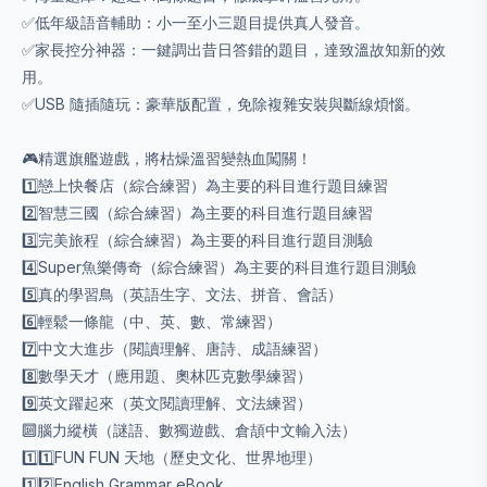
✅低年級語音輔助：小一至小三題目提供真人發音。
✅家長控分神器：一鍵調出昔日答錯的題目，達致溫故知新的效
用。
✅USB 隨插隨玩：豪華版配置，免除複雜安裝與斷線煩惱。
🎮精選旗艦遊戲，將枯燥溫習變熱血闖關！
1️⃣戀上快餐店（綜合練習）為主要的科目進行題目練習
2️⃣智慧三國（綜合練習）為主要的科目進行題目練習
3️⃣完美旅程（綜合練習）為主要的科目進行題目測驗
4️⃣Super魚樂傳奇（綜合練習）為主要的科目進行題目測驗
5️⃣真的學習鳥（英語生字、文法、拼音、會話）
6️⃣輕鬆一條龍（中、英、數、常練習）
7️⃣中文大進步（閱讀理解、唐詩、成語練習）
8️⃣數學天才（應用題、奧林匹克數學練習）
9️⃣英文躍起來（英文閱讀理解、文法練習）
🔟腦力縱橫（謎語、數獨遊戲、倉頡中文輸入法）
1️⃣1️⃣FUN FUN 天地（歷史文化、世界地理）
1️⃣2️⃣English Grammar eBook