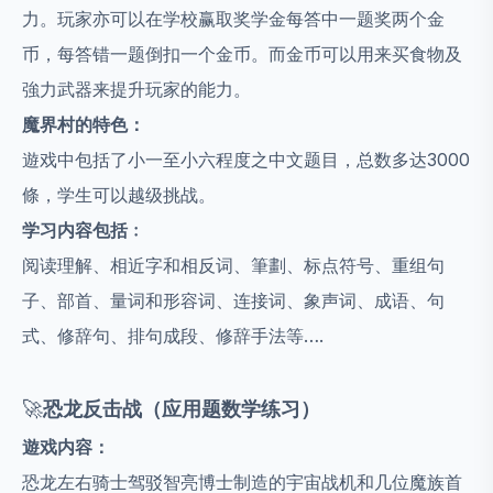
力。玩家亦可以在学校赢取奖学金每答中一题奖两个金
币，每答错一题倒扣一个金币。而金币可以用来买食物及
強力武器来提升玩家的能力。
魔界村的特色：
遊戏中包括了小一至小六程度之中文题目，总数多达3000
條，学生可以越级挑战。
学习内容包括﹕
阅读理解、相近字和相反词、筆劃、标点符号、重组句
子、部首、量词和形容词、连接词、象声词、成语、句
式、修辞句、排句成段、修辞手法等….
🚀
恐龙反击战（应用题数学练习）
遊戏内容：
恐龙左右骑士驾驳智亮博士制造的宇宙战机和几位魔族首