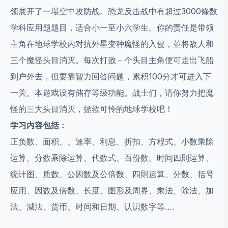
领展开了一場空中攻防战。恐龙反击战中有超过3000條数
学科应用题题目，适合小一至小六学生。你的责任是带领
主角在地球学校内对抗外星变种魔怪的入侵，並将敌人和
三个魔怪头目消灭。每次打败－个头目主角便可走出飞船
到户外去，但要靠智力回答问题，累积100分才可进入下
一关。本遊戏设有储存等级功能。战士们，请你努力把魔
怪的三大头目消灭，拯救可怜的地球学校吧！
学习内容包括﹕
正负数、面积、、速率、利息、折扣、方程式、小数乘除
运算、分数乘除运算、代数式、百份数、时间四則运算、
统计图、质数、公因数及公倍数、四則运算、分数、括号
应用、因数及倍数、长度、图形及周界、乘法、除法、加
法、減法、货币、时间和日期、认识数字等….