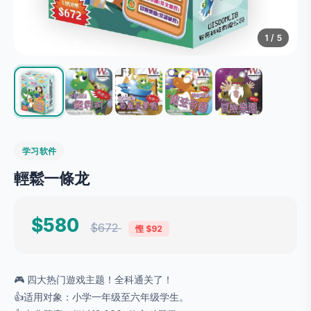
1
/ 5
学习软件
輕鬆一條龙
$580
$672
慳 $92
🎮 四大热门遊戏主题！全科通关了！
👍适用对象：小学一年级至六年级学生。