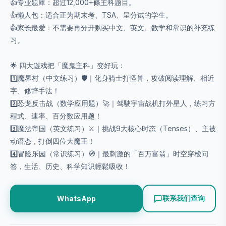
👍专业题庫：超过12,000+條主科题目。
👍懒人包：适合正为期末考、TSA、呈分试的学生。
👍家长最爱：不需要再分开购买中文、英文、数学和常识的补充练
习。
🌟 四大遊戏把「魔鬼主科」变好玩：
1️⃣魔界村（中文练习）🛡️｜化身骑士打怪兽，攻破阅读理解、相近
字、修辞手法！
2️⃣恐龙反击战（数学应用题）🚀｜驾駛宇宙战机打外星人，练习方
程式、速率、百分数应用题！
3️⃣魔法帝国（英文练习）⚔️｜挑战9大核心时态（Tenses）、主被
动语态，打倒四位大魔王！
4️⃣冒险乐园（常识练习）🧭｜最刺激的「百万富翁」时空穿梭问
答，生活、历史、科学知识輕鬆吸收！
联系我们查询
WhatsApp