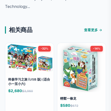
Technology...
相关商品
查看更多 →
-32%
-14%
终极学习之旅 (USB 版) (适合
小一至小六)
$2,680
$3,960
輕鬆一條龙
$580
$672