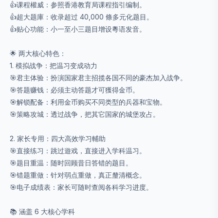
👍课程權威：参照香港教育局课程指引编制。
👍超大题庫：收录超过 40,000 條多元化题目。
👍贴心功能：小一至小三题目增设粵语发音。
🌟 两大核心特色：
1. 模拟战争：把温习变成动力
🎯君主体验：扮演国家君主招揽各国不同的豪杰加入战争。
🎯答题赚钱：必须主动答题才可獲得金币。
🎯解锁配备：利用金币购买不同类型的兵器和宝物。
🎯策略攻城：透过战争，把其它国家的城堡攻占。
2. 家长专用：四大高效学习輔助
🎯直接练习：跳过遊戏，直接进入学科温习。
🎯题目重温：随时回顾昔日答错的题目。
🎯错题重做：针对弱点重做，真正釐清概念。
🎯电子成绩表：家长可随时查阅各科学习进度。
📚 涵盖 6 大核心学科