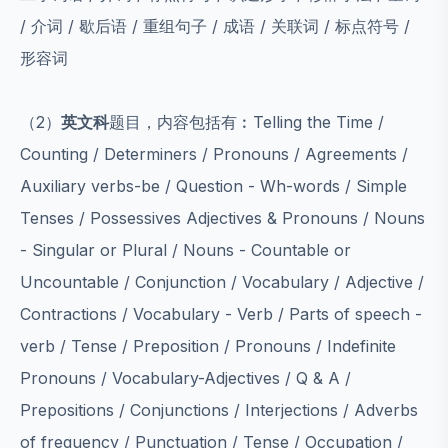
/ 介词 / 歇后语 / 重组句子 / 成语 / 关联词 / 标点符号 /
形容词
（2）
英文科
题目，内容包括有︰Telling the Time /
Counting / Determiners / Pronouns / Agreements /
Auxiliary verbs-be / Question - Wh-words / Simple
Tenses / Possessives Adjectives & Pronouns / Nouns
- Singular or Plural / Nouns - Countable or
Uncountable / Conjunction / Vocabulary / Adjective /
Contractions / Vocabulary - Verb / Parts of speech -
verb / Tense / Preposition / Pronouns / Indefinite
Pronouns / Vocabulary-Adjectives / Q & A /
Prepositions / Conjunctions / Interjections / Adverbs
of frequency / Punctuation / Tense / Occupation /