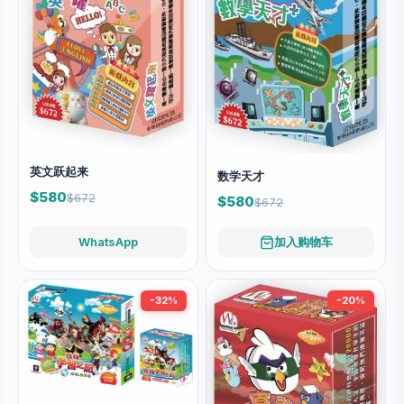
英文跃起来
数学天才
$580
$672
$580
$672
WhatsApp
加入购物车
-32%
-20%