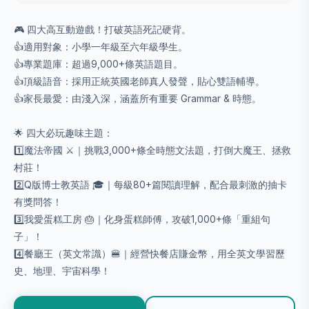
🎮 四大高互動遊戲！打破英語死記硬背。
👍適用對象：小學一年級至六年級學生。
👍專業題庫：超過9,000+條英語題目。
👍頂級語音：採用正統英國老師真人發聲，貼心雙語輔導。
👍家長最愛：由淺入深，涵蓋所有重要 Grammar & 時態。
🌟 四大必玩趣味主題：
1️⃣魔法帝國 ⚔️｜挑戰3,000+條全時態文法題，打倒大魔王、拯救
村莊！
2️⃣Q版博士教英語 🎓｜每級80+篇閱讀理解，配合最刺激的抽卡
有獎問答！
3️⃣我愛蛋糕工房 🎂｜化身蛋糕師傅，攻破1,000+條「重組句
子」！
4️⃣餐廳王（英文常識）🍔｜經營快餐店賺金幣，用全英文學習歷
史、地理、宇宙科學！