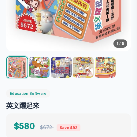
1
/ 5
Education Software
英文躍起來
$580
$672
Save $92